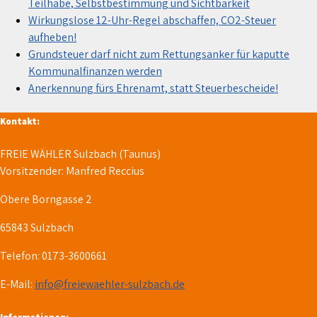
Teilhabe, Selbstbestimmung und Sichtbarkeit
Wirkungslose 12-Uhr-Regel abschaffen, CO2-Steuer
aufheben!
Grundsteuer darf nicht zum Rettungsanker für kaputte
Kommunalfinanzen werden
Anerkennung fürs Ehrenamt, statt Steuerbescheide!
Kontakt:
FREIE WÄHLER Sulzbach (Taunus)
Vorsitzender: Manfred Reccius
Obere Borngasse 2
65843 Sulzbach
Telefon: 0173-3600661
E-Mail:
info@freiewaehler-sulzbach.de
Informationen: