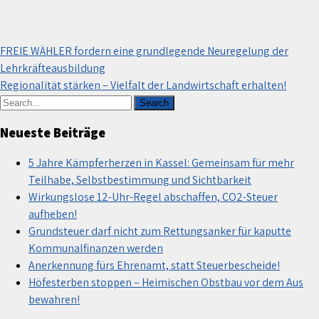
Beitragsnavigation
FREIE WÄHLER fordern eine grundlegende Neuregelung der
Lehrkräfteausbildung
Regionalität stärken – Vielfalt der Landwirtschaft erhalten!
Neueste Beiträge
5 Jahre Kämpferherzen in Kassel: Gemeinsam für mehr
Teilhabe, Selbstbestimmung und Sichtbarkeit
Wirkungslose 12-Uhr-Regel abschaffen, CO2-Steuer
aufheben!
Grundsteuer darf nicht zum Rettungsanker für kaputte
Kommunalfinanzen werden
Anerkennung fürs Ehrenamt, statt Steuerbescheide!
Höfesterben stoppen – Heimischen Obstbau vor dem Aus
bewahren!