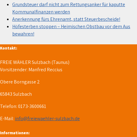
Grundsteuer darf nicht zum Rettungsanker für kaputte
Kommunalfinanzen werden
Anerkennung fürs Ehrenamt, statt Steuerbescheide!
Höfesterben stoppen – Heimischen Obstbau vor dem Aus
bewahren!
Kontakt:
FREIE WÄHLER Sulzbach (Taunus)
Vorsitzender: Manfred Reccius
Obere Borngasse 2
65843 Sulzbach
Telefon: 0173-3600661
E-Mail:
info@freiewaehler-sulzbach.de
Informationen: