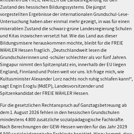
Zustand des hessischen Bildungssystems. Die jüngst
vorgestellten Ergebnisse der internationalen Grundschul-Lese-
Untersuchung haben aber einmal mehr gezeigt, in was für einen
miserablen Zustand die schwarz-grüne Landesregierung Schulen
und Kitas inzwischen versetzt hat. Wie das Land aus dieser
Bildungsmisere herauskommen möchte, bleibt für die FREIE
WÄHLER Hessen fraglich. „Deutschlandweit lesen die
Grundschülerinnen und -schüler schlechter als vor fünf Jahren.
Singapur nimmt den Spitzenplatz ein, innerhalb der EU liegen
England, Finnland und Polen weit vor uns. Ich frage mich, wie
Kultusminister Alexander Lorz nachts noch ruhig schlafen kann!“,
sagt Engin Eroglu (MdEP), Landesvorsitzender und
Spitzenkandidat der FREIE WÄHLER Hessen.
Für die gesetzlichen Rechtanspruch auf Ganztagsbetreuung ab
dem 1. August 2026 fehlen in den hessischen Grundschulen
mindestens 4.800 zusätzliche sozialpädagogische Fachkräfte.
Nach Berechnungen der GEW-Hessen werden für das Jahr 2029
6.500 sozialpädagogische Fachleute benötigt. Hinzu kommt, dass