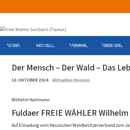
Skip
to
content
START
AKTUELL
TERMINE
ÜBER UNS
Der Mensch – Der Wald – Das Le
10. OKTOBER 2024
Aktuelles Hessen
Wilhelm Hartmann
Fuldaer FREIE WÄHLER Wilhelm
Auf Einladung vom Hessischen Waldbesitzerverband zum Ja