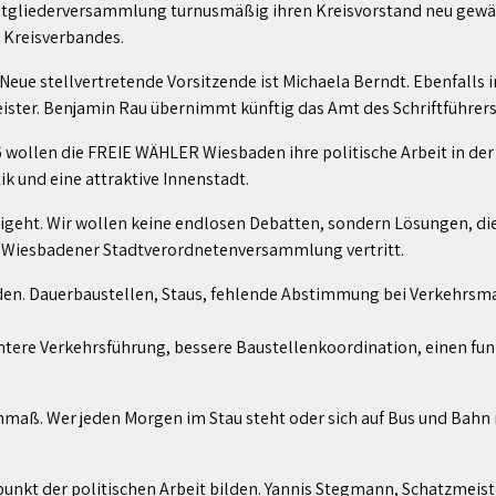
gliederversammlung turnusmäßig ihren Kreisvorstand neu gewähl
 Kreisverbandes.
eue stellvertretende Vorsitzende ist Michaela Berndt. Ebenfalls 
ister. Benjamin Rau übernimmt künftig das Amt des Schriftführers
ollen die FREIE WÄHLER Wiesbaden ihre politische Arbeit in der
k und eine attraktive Innenstadt.
eigeht. Wir wollen keine endlosen Debatten, sondern Lösungen, di
er Wiesbadener Stadtverordnetenversammlung vertritt.
sbaden. Dauerbaustellen, Staus, fehlende Abstimmung bei Verkeh
gentere Verkehrsführung, bessere Baustellenkoordination, einen f
maß. Wer jeden Morgen im Stau steht oder sich auf Bus und Bahn n
rpunkt der politischen Arbeit bilden. Yannis Stegmann, Schatzmei