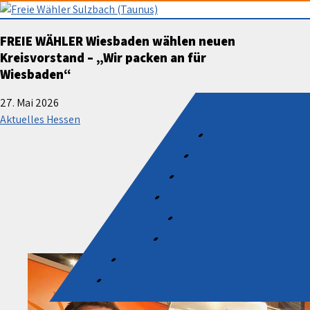
Skip
to
Freie Wähler Sulzbach (Taunus
FREIE WÄHLER Wiesbaden wählen neuen
content
Kreisvorstand – „Wir packen an für
Wiesbaden“
Menu
27. Mai 2026
Aktuelles Hessen
START
AKTUELL
TERMINE
ÜBER UNS
Vorstand
Gründung
SPENDEN
MITGLIED WERDEN