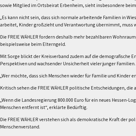
sowie Mitglied im Ortsbeirat Erbenheim, sieht insbesondere be
„Es kann nicht sein, dass sich normale arbeitende Familien in Wie
arbeitet, Kinder großzieht und Verantwortung übernimmt, muss w
Die FREIE WÄHLER fordern deshalb mehr bezahlbaren Wohnraum, b
beispielsweise beim Elterngeld.
Mit Sorge blickt der Kreisverband zudem auf die demografische E
Perspektiven und wachsender Unsicherheit vieler junger Familien.
„Wer möchte, dass sich Menschen wieder für Familie und Kinder en
Kritisch sehen die FREIE WÄHLER politische Entscheidungen, die a
„Wenn die Landesregierung 800.000 Euro für ein neues Hessen-Logo
Menschen entfernt ist“, erklärte Bedürftig.
Die FREIE WÄHLER verstehen sich als demokratische Kraft der pol
Menschenverstand.