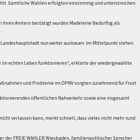
t. Sämtliche Wahlen erfolgten einstimmig und unterstreichen
in ihren Ämtern bestätigt wurden Madeleine Bedürftig als
.
 Landeshauptstadt nun weiter ausbauen. Im Mittelpunkt stehen
e im echten Leben funktionieren“, erklärte der wiedergewählte
rsmaßnahmen und Probleme im ÖPNV sorgten zunehmend für Frust
unktionierenden öffentlichen Nahverkehr sowie eine insgesamt
icht verlassen kann, merkt schnell, dass vieles nicht mehr rund
ster der FREIE WÄHLER Wiesbaden, familienpolitischer Sprecher