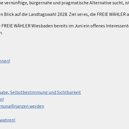
ine vernünftige, bürgernahe und pragmatische Alternative sucht, is
lick auf die Landtagswahl 2028. Ziel sei es, die FREIE WÄHLER auch
 FREIE WÄHLER Wiesbaden bereits im Juni ein offenes Interessent
n.
nnen!
habe, Selbstbestimmung und Sichtbarkeit
n!
mmunalfinanzen werden
ewahren!