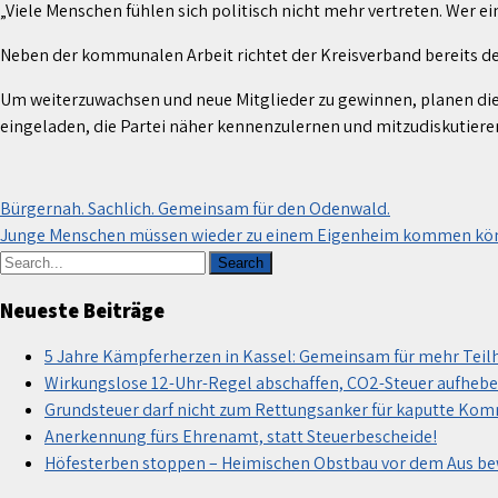
„Viele Menschen fühlen sich politisch nicht mehr vertreten. Wer e
Neben der kommunalen Arbeit richtet der Kreisverband bereits den B
Um weiterzuwachsen und neue Mitglieder zu gewinnen, planen die
eingeladen, die Partei näher kennenzulernen und mitzudiskutiere
Beitragsnavigation
Bürgernah. Sachlich. Gemeinsam für den Odenwald.
Junge Menschen müssen wieder zu einem Eigenheim kommen kö
Neueste Beiträge
5 Jahre Kämpferherzen in Kassel: Gemeinsam für mehr Teil
Wirkungslose 12-Uhr-Regel abschaffen, CO2-Steuer aufhebe
Grundsteuer darf nicht zum Rettungsanker für kaputte Ko
Anerkennung fürs Ehrenamt, statt Steuerbescheide!
Höfesterben stoppen – Heimischen Obstbau vor dem Aus b