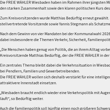
Die FREIE WÄHLER Wiesbaden haben im Rahmen ihrer jüngsten Mit
den starken Zusammenhalt sowie den klaren politischen Kurs des
Zum Kreisvorsitzenden wurde Matthias Bedürftig erneut gewählt. N
stellvertretende Vorsitzende sowie Yannis Stegmann als Schatzme
Nach dem Gewinn von vier Mandaten bei der Kommunalwahl 2026 w
dabei insbesondere die Themen Verkehr, Sicherheit, Familienpoliti
„Die Menschen haben genug von Politik, die an ihrem Alltag vorb
Kreisvorsitzende Matthias Bedürftig, der die FREIE WÄHLER in d
Ein zentrales Thema bleibt dabei die Verkehrssituation in Wie
bei Pendlern, Familien und Gewerbetreibenden.
Die FREIE WÄHLER wollen sich deshalb verstärkt für eine intelli
attraktivere Innenstadt einsetzen.
„Wiesbaden braucht endlich wieder eine Verkehrspolitik mit Augen
läuft“, so Bedürftig weiter.
Auch die Familienpolitik soll künftig einen noch größeren Schwe