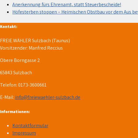
Anerkennung fürs Ehrenamt, statt Steuerbescheide!
Höfesterben stoppen – Heimischen Obstbau vor dem Aus b
Kontakt:
FREIE WÄHLER Sulzbach (Taunus)
Vorsitzender: Manfred Reccius
Obere Borngasse 2
65843 Sulzbach
Telefon: 0173-3600661
E-Mail:
info@freiewaehler-sulzbach.de
Informationen:
Kontaktformular
Impressum