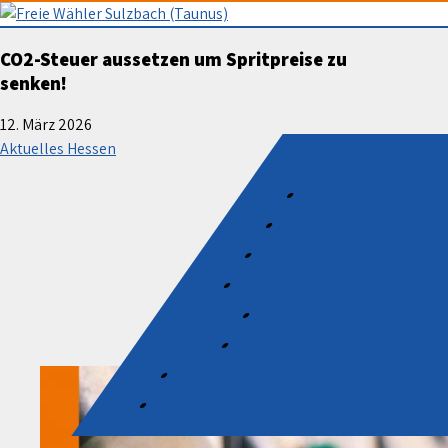
Skip
to
Freie Wähler Sulzbach (Taunus
CO2-Steuer aussetzen um Spritpreise zu
content
senken!
12. März 2026
Menu
Aktuelles Hessen
START
AKTUELL
TERMINE
ÜBER UNS
Vorstand
Gründung
SPENDEN
MITGLIED WERDEN