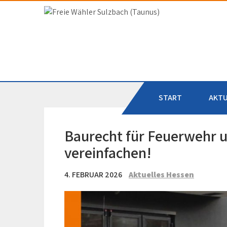
Skip
to
Freie Wähler Sulzbac
content
START
AKTU
Baurecht für Feuerwehr 
vereinfachen!
4. FEBRUAR 2026
Aktuelles Hessen