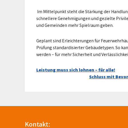
️ Im Mittelpunkt steht die Stärkung der Handl
schnellere Genehmigungen und gezielte Privil
und Gemeinden mehr Spielraum geben.
Geplant sind Erleichterungen für Feuerwehrhäu
Prüfung standardisierter Gebäudetypen. So kann
werden – für mehr Sicherheit und Verlässlichkei
Beitragsnavigation
Leistung muss sich lohnen – für alle!
Schluss mit Bevo
Kontakt: