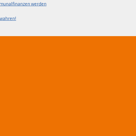
mmunalfinanzen werden
ewahren!