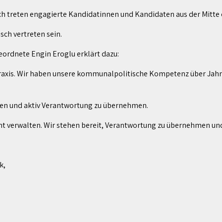
 treten engagierte Kandidatinnen und Kandidaten aus der Mitte der
ch vertreten sein.
rdnete Engin Eroglu erklärt dazu:
raxis. Wir haben unsere kommunalpolitische Kompetenz über Jahre 
rden und aktiv Verantwortung zu übernehmen.
t verwalten. Wir stehen bereit, Verantwortung zu übernehmen und 
k,