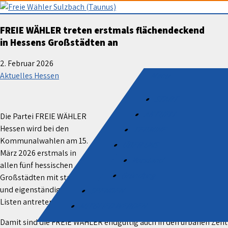
Skip
to
Freie Wähler Sulzbach (Taunus
FREIE WÄHLER treten erstmals flächendeckend
content
in Hessens Großstädten an
2. Februar 2026
Menu
Aktuelles Hessen
START
AKTUELL
Die Partei FREIE WÄHLER
Hessen wird bei den
TERMINE
Kommunalwahlen am 15.
ÜBER UNS
März 2026 erstmals in
Vorstand
allen fünf hessischen
Gründung
Großstädten mit starken
und eigenständigen
SPENDEN
Listen antreten.
MITGLIED WERDEN
Damit sind die FREIE WÄHLER endgültig auch in den urbanen Zen