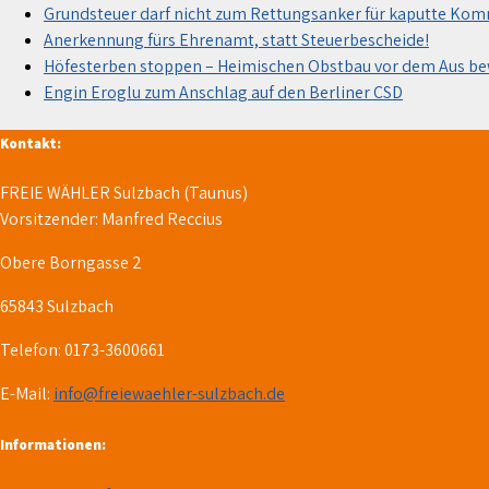
Grundsteuer darf nicht zum Rettungsanker für kaputte Ko
Anerkennung fürs Ehrenamt, statt Steuerbescheide!
Höfesterben stoppen – Heimischen Obstbau vor dem Aus b
Engin Eroglu zum Anschlag auf den Berliner CSD
Kontakt:
FREIE WÄHLER Sulzbach (Taunus)
Vorsitzender: Manfred Reccius
Obere Borngasse 2
65843 Sulzbach
Telefon: 0173-3600661
E-Mail:
info@freiewaehler-sulzbach.de
Informationen: