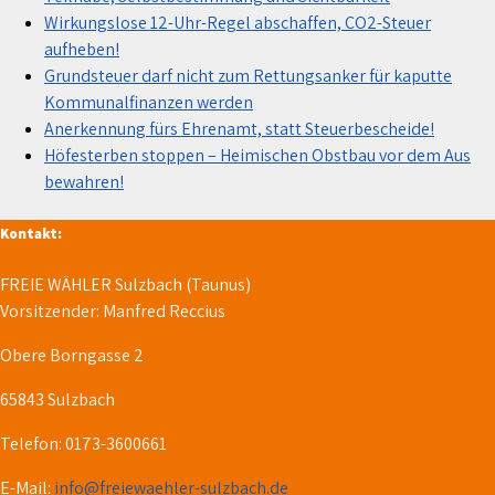
Wirkungslose 12-Uhr-Regel abschaffen, CO2-Steuer
aufheben!
Grundsteuer darf nicht zum Rettungsanker für kaputte
Kommunalfinanzen werden
Anerkennung fürs Ehrenamt, statt Steuerbescheide!
Höfesterben stoppen – Heimischen Obstbau vor dem Aus
bewahren!
Kontakt:
FREIE WÄHLER Sulzbach (Taunus)
Vorsitzender: Manfred Reccius
Obere Borngasse 2
65843 Sulzbach
Telefon: 0173-3600661
E-Mail:
info@freiewaehler-sulzbach.de