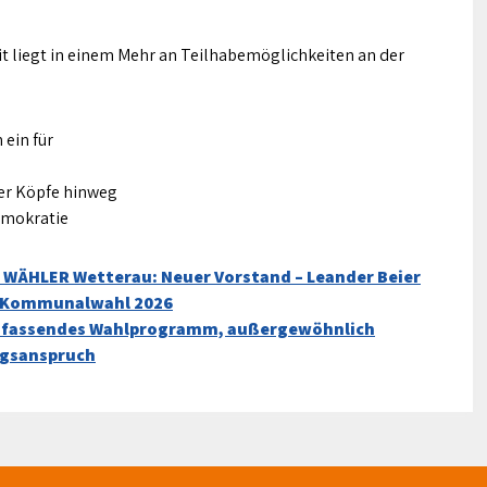
it liegt in einem Mehr an Teilhabemöglichkeiten an der
ein für
ber Köpfe hinweg
Demokratie
 WÄHLER Wetterau: Neuer Vorstand – Leander Beier
ie Kommunalwahl 2026
mfassendes Wahlprogramm, außergewöhnlich
ngsanspruch