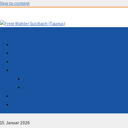
Skip to content
Menu
START
AKTUELL
TERMINE
ÜBER UNS
Vorstand
Gründung
SPENDEN
Kommunalwahl am 15. März: Engin Eroglu fordert
Klarstellung von Ministerpräsident Boris Rhein zu
MITGLIED WERDEN
Söders Länderfusionsplänen
15. Januar 2026