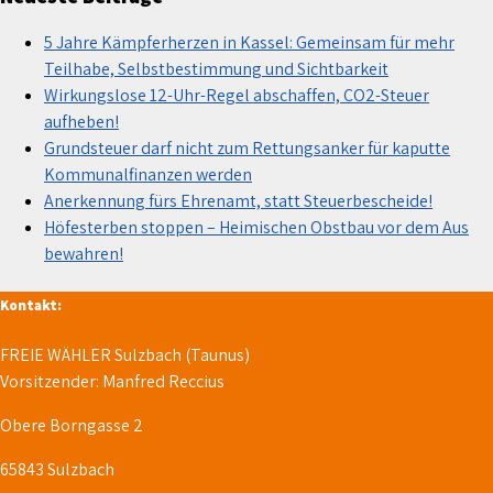
5 Jahre Kämpferherzen in Kassel: Gemeinsam für mehr
Teilhabe, Selbstbestimmung und Sichtbarkeit
Wirkungslose 12-Uhr-Regel abschaffen, CO2-Steuer
aufheben!
Grundsteuer darf nicht zum Rettungsanker für kaputte
Kommunalfinanzen werden
Anerkennung fürs Ehrenamt, statt Steuerbescheide!
Höfesterben stoppen – Heimischen Obstbau vor dem Aus
bewahren!
Kontakt:
FREIE WÄHLER Sulzbach (Taunus)
Vorsitzender: Manfred Reccius
Obere Borngasse 2
65843 Sulzbach