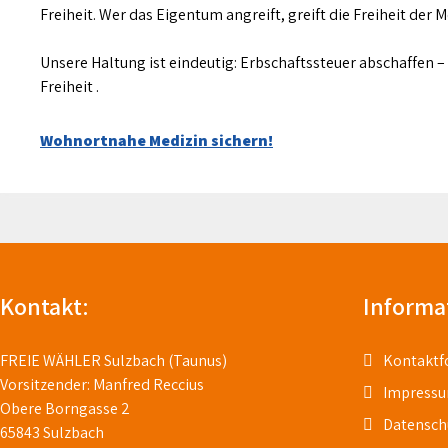
Freiheit. Wer das Eigentum angreift, greift die Freiheit der 
Unsere Haltung ist eindeutig: Erbschaftssteuer abschaffen 
Freiheit .
Beitragsnavigation
Wohnortnahe Medizin sichern!
Kontakt:
Informa
FREIE WÄHLER Sulzbach (Taunus)
Kontaktf
Vorsitzender: Manfred Reccius
Impress
Obere Borngasse 2
Datensch
65843 Sulzbach