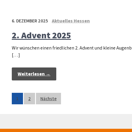
6. DEZEMBER 2025
Aktuelles Hessen
2. Advent 2025
Wir wünschen einen friedlichen 2. Advent und kleine Augen
[…]
Weiterlesen →
Seitennummerierung
1
2
Nächste
der
Beiträge