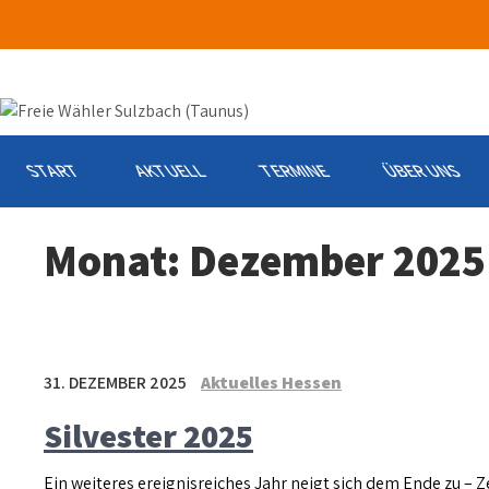
Skip
to
content
START
AKTUELL
TERMINE
ÜBER UNS
Monat:
Dezember 2025
31. DEZEMBER 2025
Aktuelles Hessen
Silvester 2025
Ein weiteres ereignisreiches Jahr neigt sich dem Ende zu – 