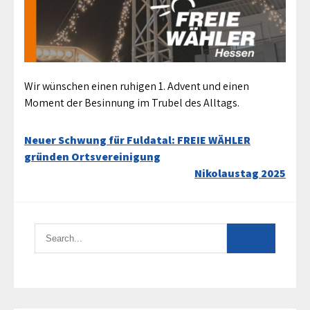
Wir wünschen einen ruhigen 1. Advent und einen
Moment der Besinnung im Trubel des Alltags.
Beitragsnavigation
Neuer Schwung für Fuldatal: FREIE WÄHLER
gründen Ortsvereinigung
Nikolaustag 2025