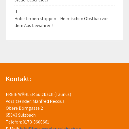
Höfesterben stoppen – Heimischen Obstbau vor
dem Aus bewahren!
Kontakt:
FREIE WÄHLER Sulzbach (Taunus)
Vorsitzender: Manfred Reccius
Obere Borngasse 2
65843 Sulzbach
Telefon: 0173-3600661
E-Mail:
info@freiewaehler-sulzbach.de