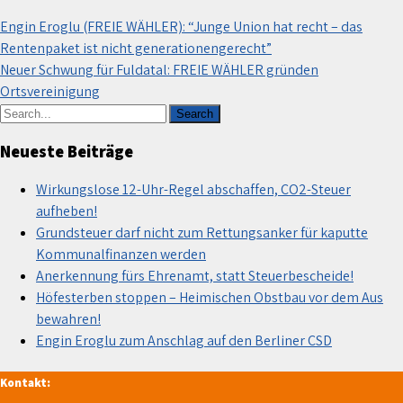
Beitragsnavigation
Engin Eroglu (FREIE WÄHLER): “Junge Union hat recht – das
Rentenpaket ist nicht generationengerecht”
Neuer Schwung für Fuldatal: FREIE WÄHLER gründen
Ortsvereinigung
Neueste Beiträge
Wirkungslose 12-Uhr-Regel abschaffen, CO2-Steuer
aufheben!
Grundsteuer darf nicht zum Rettungsanker für kaputte
Kommunalfinanzen werden
Anerkennung fürs Ehrenamt, statt Steuerbescheide!
Höfesterben stoppen – Heimischen Obstbau vor dem Aus
bewahren!
Engin Eroglu zum Anschlag auf den Berliner CSD
Kontakt: