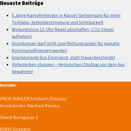
Neueste Beiträge
5 Jahre Kämpferherzen in Kassel: Gemeinsam für mehr
Teilhabe, Selbstbestimmung und Sichtbarkeit
Wirkungslose 12-Uhr-Regel abschaffen, CO2-Steuer
aufheben!
Grundsteuer darf nicht zum Rettungsanker für kaputte
Kommunalfinanzen werden
Anerkennung fürs Ehrenamt, statt Steuerbescheide!
Höfesterben stoppen – Heimischen Obstbau vor dem Aus
bewahren!
Kontakt:
FREIE WÄHLER Sulzbach (Taunus)
Vorsitzender: Manfred Reccius
Obere Borngasse 2
65843 Sulzbach