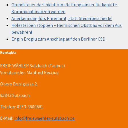
Grundsteuer darf nicht zum Rettungsanker für kaputte
Kommunalfinanzen werden
Anerkennung fürs Ehrenamt, statt Steuerbescheide!
Höfesterben stoppen – Heimischen Obstbau vor dem Aus
bewahren!
Engin Eroglu zum Anschlag auf den Berliner CSD
Kontakt:
FREIE WÄHLER Sulzbach (Taunus)
Vorsitzender: Manfred Reccius
Obere Borngasse 2
65843 Sulzbach
Telefon: 0173-3600661
E-Mail:
info@freiewaehler-sulzbach.de