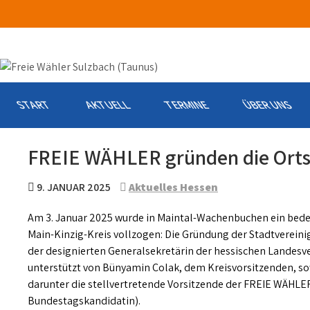
Skip
to
content
START
AKTUELL
TERMINE
ÜBER UNS
FREIE WÄHLER gründen die Orts
9. JANUAR 2025
Aktuelles Hessen
Am 3. Januar 2025 wurde in Maintal-Wachenbuchen ein bede
Main-Kinzig-Kreis vollzogen: Die Gründung der Stadtverein
der designierten Generalsekretärin der hessischen Landesver
unterstützt von Bünyamin Colak, dem Kreisvorsitzenden, s
darunter die stellvertretende Vorsitzende der FREIE WÄHLER 
Bundestagskandidatin).