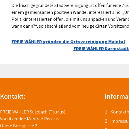
Die frisch gegründete Stadtvereinigung ist offen für eine 
einem gemeinsamen positiven Wandel interessiert sind. „Uns
Politikinteressierten offen, die mit uns anpacken und Verän
wann dann?“, so abschließend vom neu gekürten Vorsitzend
Beitragsnavigation
FREIE WÄHLER gründen die Ortsvereinigung Maintal
FREIE WÄHLER Darmstadt 
Kontakt:
Informa
FREIE WÄHLER Sulzbach (Taunus)
Kontaktf
Vorsitzender: Manfred Reccius
Impress
Obere Borngasse 2