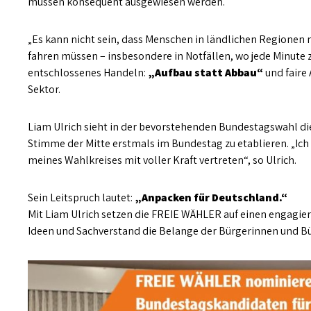
müssen konsequent ausgewiesen werden.
„Es kann nicht sein, dass Menschen in ländlichen Regionen 
fahren müssen – insbesondere in Notfällen, wo jede Minute zä
entschlossenes Handeln:
„Aufbau statt Abbau“
und faire
Sektor.
Liam Ulrich sieht in der bevorstehenden Bundestagswahl di
Stimme der Mitte erstmals im Bundestag zu etablieren. „Ich
meines Wahlkreises mit voller Kraft vertreten“, so Ulrich.
Sein Leitspruch lautet:
„Anpacken für Deutschland.“
Mit Liam Ulrich setzen die FREIE WÄHLER auf einen engagier
Ideen und Sachverstand die Belange der Bürgerinnen und Bür