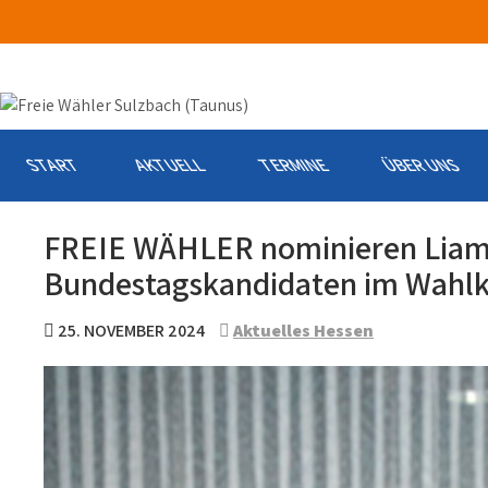
Skip
to
content
START
AKTUELL
TERMINE
ÜBER UNS
FREIE WÄHLER nominieren Liam 
Bundestagskandidaten im Wahlk
25. NOVEMBER 2024
Aktuelles Hessen