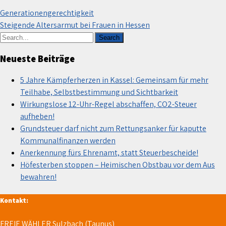
Beitragsnavigation
Generationengerechtigkeit
Steigende Altersarmut bei Frauen in Hessen
Neueste Beiträge
5 Jahre Kämpferherzen in Kassel: Gemeinsam für mehr
Teilhabe, Selbstbestimmung und Sichtbarkeit
Wirkungslose 12-Uhr-Regel abschaffen, CO2-Steuer
aufheben!
Grundsteuer darf nicht zum Rettungsanker für kaputte
Kommunalfinanzen werden
Anerkennung fürs Ehrenamt, statt Steuerbescheide!
Höfesterben stoppen – Heimischen Obstbau vor dem Aus
bewahren!
Kontakt:
FREIE WÄHLER Sulzbach (Taunus)