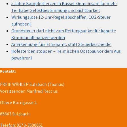
5 Jahre Kämpferherzen in Kassel: Gemeinsam für mehr
Teilhabe, Selbstbestimmung und Sichtbarkeit
Wirkungslose 12-Uhr-Regel abschaffen, CO2-Steuer
aufheben!
Grundsteuer darf nicht zum Rettungsanker für kaputte
Kommunalfinanzen werden
Anerkennung fürs Ehrenamt, statt Steuerbescheide!
Höfesterben stoppen – Heimischen Obstbau vor dem Aus
bewahren!
Kontakt:
FREIE WÄHLER Sulzbach (Taunus)
Vorsitzender: Manfred Reccius
Obere Borngasse 2
65843 Sulzbach
Telefon: 0173-3600661