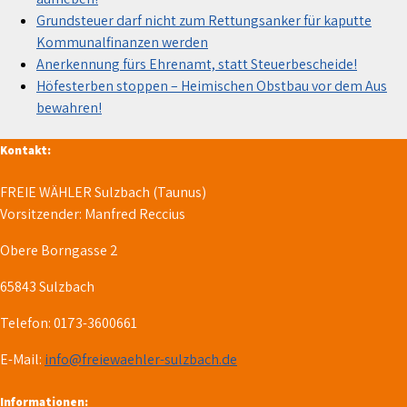
Grundsteuer darf nicht zum Rettungsanker für kaputte
Kommunalfinanzen werden
Anerkennung fürs Ehrenamt, statt Steuerbescheide!
Höfesterben stoppen – Heimischen Obstbau vor dem Aus
bewahren!
Kontakt:
FREIE WÄHLER Sulzbach (Taunus)
Vorsitzender: Manfred Reccius
Obere Borngasse 2
65843 Sulzbach
Telefon: 0173-3600661
E-Mail:
info@freiewaehler-sulzbach.de
Informationen: