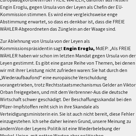
Engin Eroglu, gegen Ursula von der Leyen als Chefin der EU-
Kommission stimmen. Es wird eine vergleichsweise enge
Abstimmung erwartet, so dass es denkbar ist, dass die FREIE
WÄHLER-Abgeordneten das Zünglein an der Waage sind.
Zur Ablehnung von Ursula von der Leyen als
Kommissionspräsidentin sagt
Engin Eroglu,
MdEP: „Als FREIE
WÄHLER haben wir schon im letzten Mandat gegen Ursula von der
Leyen gestimmt. Es gibt eine ganze Reihe von Themen, bei denen
wir mit ihrer Leistung nicht zufrieden waren: Sie hat durch den
„Wiederaufbaufond“ eine europäische Verschuldung
vorangetrieben, trotz Rechtsstaatsmechanismus Gelder an Viktor
Orban freigegeben, und mit dem Verbrenner-Aus die deutsche
Wirtschaft schwer geschädigt. Der Beschaffungsskandal bei den
Pfizer-Impfstoffen reiht sich in ihre Skandale als
Verteidigungsministerin ein. Sie ist auch nicht bereit, diese Fehler
einzugestehen. Ich sehe daher keinen Grund, unsere Meinung zu
ändern.Von der Leyens Politik ist eine Wiederbelebung der
Merkel-Union, mit netten Worten aber politischen