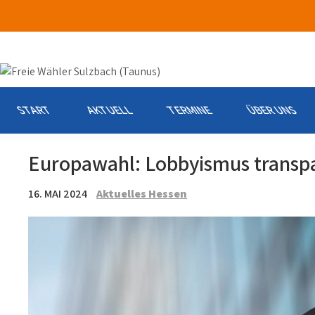
Skip
to
content
START
AKTUELL
TERMINE
ÜBER UNS
Europawahl: Lobbyismus transp
16. MAI 2024
Aktuelles Hessen