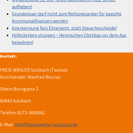
aufheben!
Grundsteuer darf nicht zum Rettungsanker für kaputte
Kommunalfinanzen werden
Anerkennung fürs Ehrenamt, statt Steuerbescheide!
Höfesterben stoppen – Heimischen Obstbau vor dem Aus
bewahren!
Kontakt:
FREIE WÄHLER Sulzbach (Taunus)
Vorsitzender: Manfred Reccius
Obere Borngasse 2
65843 Sulzbach
Telefon: 0173-3600661
E-Mail:
info@freiewaehler-sulzbach.de