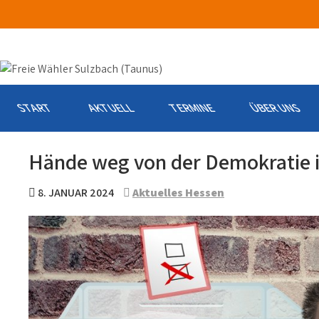
Skip
to
content
START
AKTUELL
TERMINE
ÜBER UNS
Hände weg von der Demokratie 
8. JANUAR 2024
Aktuelles Hessen