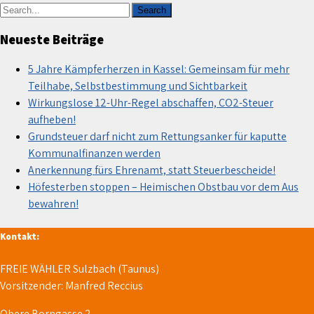
Neueste Beiträge
5 Jahre Kämpferherzen in Kassel: Gemeinsam für mehr
Teilhabe, Selbstbestimmung und Sichtbarkeit
Wirkungslose 12-Uhr-Regel abschaffen, CO2-Steuer
aufheben!
Grundsteuer darf nicht zum Rettungsanker für kaputte
Kommunalfinanzen werden
Anerkennung fürs Ehrenamt, statt Steuerbescheide!
Höfesterben stoppen – Heimischen Obstbau vor dem Aus
bewahren!
Kontakt:
FREIE WÄHLER Sulzbach (Taunus)
Vorsitzender: Manfred Reccius
Obere Borngasse 2