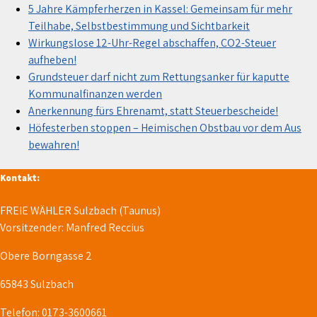
5 Jahre Kämpferherzen in Kassel: Gemeinsam für mehr
Teilhabe, Selbstbestimmung und Sichtbarkeit
Wirkungslose 12-Uhr-Regel abschaffen, CO2-Steuer
aufheben!
Grundsteuer darf nicht zum Rettungsanker für kaputte
Kommunalfinanzen werden
Anerkennung fürs Ehrenamt, statt Steuerbescheide!
Höfesterben stoppen – Heimischen Obstbau vor dem Aus
bewahren!
Kontakt:
FREIE WÄHLER Sulzbach (Taunus)
Vorsitzender: Manfred Reccius
Obere Borngasse 2
65843 Sulzbach
Telefon: 0173-3600661