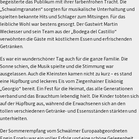
begeisterte das Publikum mit ihrer farbenfrohen Tracht. Die
„Schwalmgranaten“ sorgten für musikalische Unterhaltung und
spielten bekannte Hits und Schlager zum Mitsingen. Für das
leibliche Wohl war bestens gesorgt. Der Gastwirt Martin
Weckesser und sein Team aus der „Bodega del Castillo“
verwöhnten die Gäste mit köstlichem Essen und erfrischenden
Getränken.
Es war ein wunderschöner Tag auch für die ganze Familie. Die
Sonne schien, die Musik spielte und die Stimmung war
ausgelassen. Auch die Kleinsten kamen nicht zu kurz – es stand
eine Hüpfburg und leckeres Eis vom Ziegenhainer Eiskönig
„Georgio“ bereit. Ein Fest für die Heimat, das alle Generationen
verband und das Brauchtum lebendig hielt. Die Kinder tobten sich
auf der Hüpfburg aus, während die Erwachsenen sich an den
tollen verschiedenen Getränke- und Essensständen stärkten und
unterhielten.
Der Sommerempfang vom Schwälmer Europaabgeordneten
Engin Eroglu war ein voller Erfolg und eine schöne Gelegenheit,