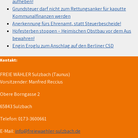
aufheben!
Grundsteuer darf nicht zum Rettungsanker für kaputte
Kommunalfinanzen werden
Anerkennung fürs Ehrenamt, statt Steuerbescheide!
Höfesterben stoppen – Heimischen Obstbau vor dem Aus
bewahren!
Engin Eroglu zum Anschlag auf den Berliner CSD
Kontakt:
FREIE WÄHLER Sulzbach (Taunus)
Vorsitzender: Manfred Reccius
Obere Borngasse 2
65843 Sulzbach
Telefon: 0173-3600661
E-Mail:
info@freiewaehler-sulzbach.de