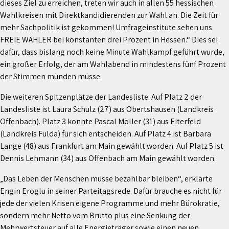
dieses Ziel zu erreichen, treten wir auch in allen 55 hessischen
Wahlkreisen mit Direktkandidierenden zur Wahl an. Die Zeit für
mehr Sachpolitik ist gekommen! Umfrageinstitute sehen uns
FREIE WÄHLER bei konstanten drei Prozent in Hessen.“ Dies sei
dafür, dass bislang noch keine Minute Wahlkampf geführt wurde,
ein großer Erfolg, der am Wahlabend in mindestens fünf Prozent
der Stimmen münden müsse.
Die weiteren Spitzenplätze der Landesliste: Auf Platz 2 der
Landesliste ist Laura Schulz (27) aus Obertshausen (Landkreis
Offenbach). Platz 3 konnte Pascal Möller (31) aus Eiterfeld
(Landkreis Fulda) für sich entscheiden. Auf Platz 4 ist Barbara
Lange (48) aus Frankfurt am Main gewählt worden. Auf Platz 5 ist
Dennis Lehmann (34) aus Offenbach am Main gewählt worden.
„Das Leben der Menschen müsse bezahlbar bleiben“, erklärte
Engin Eroglu in seiner Parteitagsrede. Dafür brauche es nicht für
jede der vielen Krisen eigene Programme und mehr Bürokratie,
sondern mehr Netto vom Brutto plus eine Senkung der
Mehrwertsteuer auf alle Energieträger sowie einen neuen