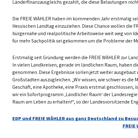
Länderfinanzausgleichs gezahlt, die diese Belastungen nich
Die FREIE WÄHLER haben im kommenden Jahr erstmalig seit 
Hessischen Landtag einzuziehen. Diese Chance wollen die 
bürgernahe und realpolitische Arbeitsweise weit weg von Ide
für mehr Sachpolitik sei gekommen um die Probleme der Me
Erstmalig seit Gründung werden die FREIE WÄHLER zur Landt
In vielen Landkreisen, gerade im ländlichen Raum, haben d
genommen. Diese Ergebnisse sollen jetzt weiter ausgebaut
Großstädten auszugleichen. „Wir wissen, wie schwer es die 
Geschäft, eine Apotheke, eine Praxis erstmal geschlossen, 
wir ein Sofortprogramm ‚Ländlicher Raum‘ der Landesregier
Raum am Leben zu erhalten!“, so der Landesvorsitzende En
Beitragsnavigation
EDP und FREIE WÄHLER aus ganz Deutschland zu Besuc
FREIE 