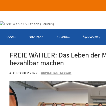
Skip
to
content
START
AKTUELL
TERMINE
ÜBER UNS
FREIE WÄHLER: Das Leben der M
bezahlbar machen
4. OKTOBER 2022
Aktuelles Hessen