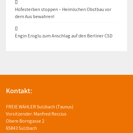
Höfesterben stoppen – Heimischen Obstbau vor
dem Aus bewahren!
Engin Eroglu zum Anschlag auf den Berliner CSD
Kontakt:
FREIE WÄHLER Sulzbach (Taunus)
Vorsitzender: Manfred Reccius
Obere Borngasse 2
65843 Sulzbach