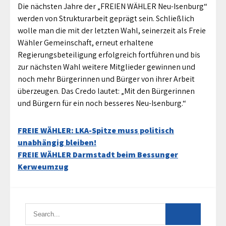
Die nächsten Jahre der „FREIEN WÄHLER Neu-Isenburg“
werden von Strukturarbeit geprägt sein. Schließlich
wolle man die mit der letzten Wahl, seinerzeit als Freie
Wähler Gemeinschaft, erneut erhaltene
Regierungsbeteiligung erfolgreich fortführen und bis
zur nächsten Wahl weitere Mitglieder gewinnen und
noch mehr Bürgerinnen und Bürger von ihrer Arbeit
überzeugen. Das Credo lautet: „Mit den Bürgerinnen
und Bürgern für ein noch besseres Neu-Isenburg.“
Beitragsnavigation
FREIE WÄHLER: LKA-Spitze muss politisch
unabhängig bleiben!
FREIE WÄHLER Darmstadt beim Bessunger
Kerweumzug