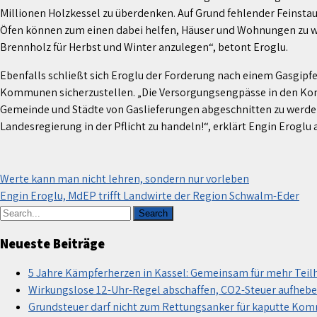
Millionen Holzkessel zu überdenken. Auf Grund fehlender Feinstau
Öfen können zum einen dabei helfen, Häuser und Wohnungen zu wärm
Brennholz für Herbst und Winter anzulegen“, betont Eroglu.
Ebenfalls schließt sich Eroglu der Forderung nach einem Gasgipf
Kommunen sicherzustellen. „Die Versorgungsengpässe in den Kom
Gemeinde und Städte von Gaslieferungen abgeschnitten zu werden. 
Landesregierung in der Pflicht zu handeln!“, erklärt Engin Eroglu
Beitragsnavigation
Werte kann man nicht lehren, sondern nur vorleben
Engin Eroglu, MdEP trifft Landwirte der Region Schwalm-Eder
Neueste Beiträge
5 Jahre Kämpferherzen in Kassel: Gemeinsam für mehr Teil
Wirkungslose 12-Uhr-Regel abschaffen, CO2-Steuer aufhebe
Grundsteuer darf nicht zum Rettungsanker für kaputte Ko