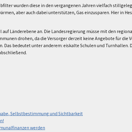
bfilter wurden diese in den vergangenen Jahren vielfach stillgel
en, aber auch dabei unterstützen, Gas einzusparen. Hier in Hesse
el auf Länderebene an. Die Landesregierung müsse mit den region
munen drohen, da die Versorger derzeit keine Angebote für die
Das bedeutet unter anderem: eiskalte Schulen und Turnhallen. Die
 abschließend.
habe, Selbstbestimmung und Sichtbarkeit
n!
mmunalfinanzen werden