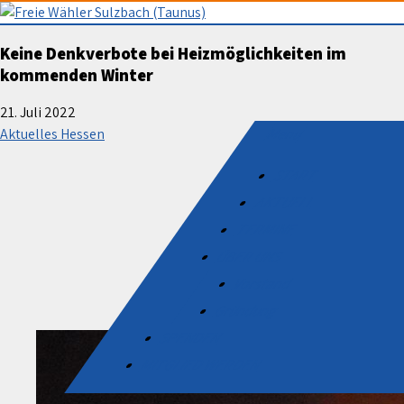
Skip
to
Freie Wähler Sulzbach (Taunus
Keine Denkverbote bei Heizmöglichkeiten im
content
kommenden Winter
21. Juli 2022
Menu
Aktuelles Hessen
START
AKTUELL
TERMINE
ÜBER UNS
Vorstand
Gründung
SPENDEN
MITGLIED WERDEN