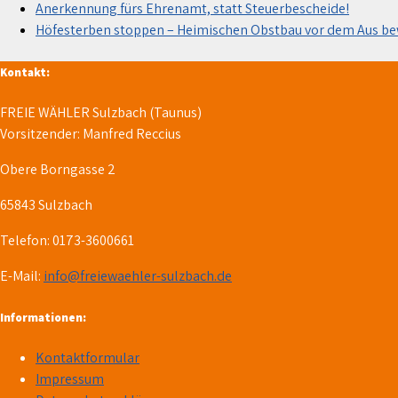
Anerkennung fürs Ehrenamt, statt Steuerbescheide!
Höfesterben stoppen – Heimischen Obstbau vor dem Aus b
Kontakt:
FREIE WÄHLER Sulzbach (Taunus)
Vorsitzender: Manfred Reccius
Obere Borngasse 2
65843 Sulzbach
Telefon: 0173-3600661
E-Mail:
info@freiewaehler-sulzbach.de
Informationen:
Kontaktformular
Impressum